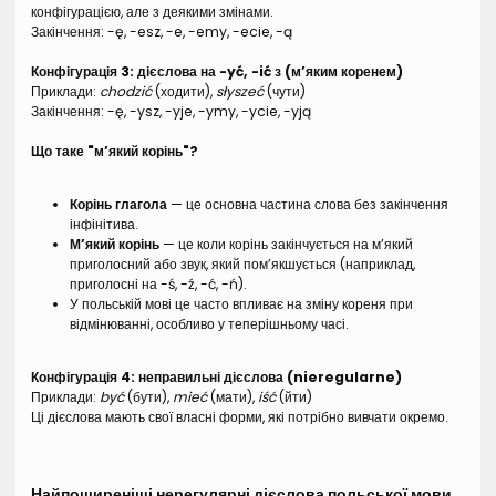
конфігурацією, але з деякими змінами.
Закінчення: -ę, -esz, -e, -emy, -ecie, -ą
Конфігурація 3: дієслова на -yć, -ić з (м’яким коренем)
Приклади:
chodzić
(ходити),
słyszeć
(чути)
Закінчення: -ę, -ysz, -yje, -ymy, -ycie, -yją
Що таке "м’який корінь"?
Корінь глагола
— це основна частина слова без закінчення
інфінітива.
М’який корінь
— це коли корінь закінчується на м’який
приголосний або звук, який пом’якшується (наприклад,
приголосні на -ś, -ź, -ć, -ń).
У польській мові це часто впливає на зміну кореня при
відмінюванні, особливо у теперішньому часі.
Конфігурація 4: неправильні дієслова (nieregularne)
Приклади:
być
(бути),
mieć
(мати),
iść
(йти)
Ці дієслова мають свої власні форми, які потрібно вивчати окремо.
Найпоширеніші нерегулярні дієслова польської мови