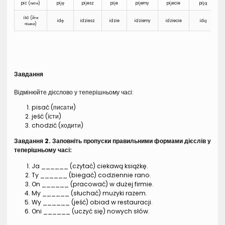
pić (пити)
piję
pijesz
pije
pijemy
pijecie
piją
iść (йти
idę
idziesz
idzie
idziemy
idziecie
idą
пішки)
Завдання
Відмінюйте дієслово у теперішньому часі:
pisać (писати)
jeść (їсти)
chodzić (ходити)
Завдання 2. Заповніть пропуски правильними формами дієслів у
теперішньому часі:
Ja ______ (czytać) ciekawą książkę.
Ty ______ (biegać) codziennie rano.
On ______ (pracować) w dużej firmie.
My ______ (słuchać) muzyki razem.
Wy ______ (jeść) obiad w restauracji.
Oni ______ (uczyć się) nowych słów.