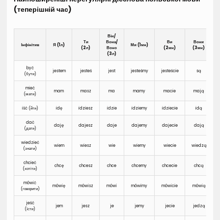
(теперішній час)
Він/
Ти
Вона/
Ви
Вони
Інфінітив
Я (1л)
Ми (1мн)
(2л)
Воно
(2мн)
(3мн)
(3л)
być
jestem
jesteś
jest
jesteśmy
jesteście
są
(бути)
mieć
mam
masz
ma
mamy
macie
mają
(мати)
iść (йти)
idę
idziesz
idzie
idziemy
idziecie
idą
dać
daję
dajesz
daje
dajemy
dajecie
dają
(дати)
wiedzieć
wiem
wiesz
wie
wiemy
wiecie
wiedzą
(знати)
chcieć
chcę
chcesz
chce
chcemy
chcecie
chcą
(хотіти)
mówić
mówię
mówisz
mówi
mówimy
mówicie
mówią
(говорити)
jeść
jem
jesz
je
jemy
jecie
jedzą
(їсти)