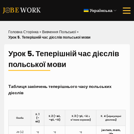
Українська
Головна Сторінка
»
Вивчення Польської
»
Урок 5. Теперішній час дієслів польської мови
Урок 5. Теперішній час дієслів
польської мови
Таблиця закінчень теперішнього часу польських
дієслів
К. 1
К.2 (-eć,
К.3 (-yć, -ić з
К. 4 (нірегулярні
Особа
(-
-ąć, -ić)
м’яким коренем)
дієслова)
ać)
jestem, mam,
Ja (я)
-ę
-ę
-ę
idę