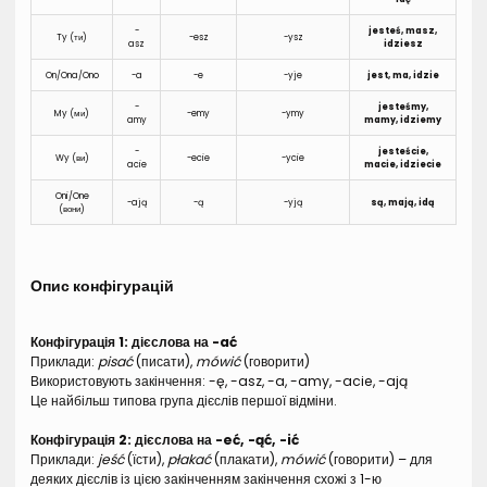
-
jesteś, masz,
Ty (ти)
-esz
-ysz
asz
idziesz
On/Ona/Ono
-a
-e
-yje
jest, ma, idzie
-
jesteśmy,
My (ми)
-emy
-ymy
amy
mamy, idziemy
-
jesteście,
Wy (ви)
-ecie
-ycie
acie
macie, idziecie
Oni/One
-ają
-ą
-yją
są, mają, idą
(вони)
Опис конфігурацій
Конфігурація 1: дієслова на -ać
Приклади:
pisać
(писати),
mówić
(говорити)
Використовують закінчення: -ę, -asz, -a, -amy, -acie, -ają
Це найбільш типова група дієслів першої відміни.
Конфігурація 2: дієслова на -eć, -ąć, -ić
Приклади:
jeść
(їсти),
płakać
(плакати),
mówić
(говорити) – для
деяких дієслів із цією закінченням закінчення схожі з 1-ю