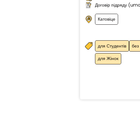
Договір підряду (um
Катовіце
для Студентів
без
для Жінок