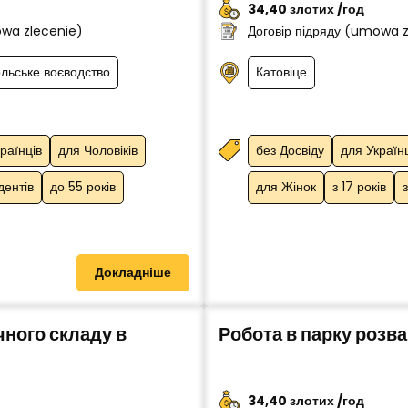
34,40 злотих /год
owa zlecenie)
Договір підряду (umowa 
льське воєводство
Катовіце
раїнців
для Чоловіків
без Досвіду
для Україн
дентів
до 55 років
для Жінок
з 17 років
Докладніше
ного складу в
Робота в парку розв
34,40 злотих /год