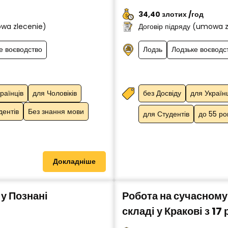
34,40 злотих /год
owa zlecenie)
Договір підряду (umowa 
е воєводство
Лодзь
Лодзьке воєводс
раїнців
для Чоловіків
без Досвіду
для Україн
дентів
Без знання мови
для Студентів
до 55 ро
Докладніше
 у Познані
Робота на сучасном
складі у Кракові з 17 