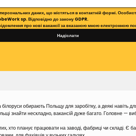
 персональних даних, що містяться в контактній формі. Особист
obeWork sp. Відповідно до закону GDPR.
відомлення про нові вакансії за вказаною мною електронною п
Надіслати
 білоруси обирають Польщу для заробітку, а деякі навіть для 
льщі знайти нескладно, вакансій дуже багато. Головне — виб
х, хто планує працювати на заводі, фабриці чи складі. Є баг
овами, для фахівців у вузьких галузях.