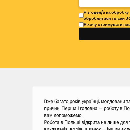
Я згоден/а на обробку
оброблятися тільки J
Я хочу отримувати по
Вже багато років українці, молдовани та
причин. Перша і головна — роботу в По
вам допоможемо.
Робота в Польщі відкрита не лише для ти
викладачів, водіїв, швачок — іншими сл