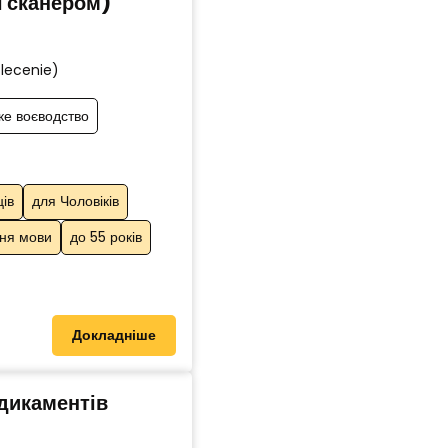
і сканером)
zlecenie)
ке воєводство
ців
для Чоловіків
ння мови
до 55 років
Докладніше
дикаментів