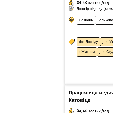
34,40 злотих /год
Договір підряду (um
Познань
Великопо
без Досвіду
для Ук
з Житлом
для Сту
Працівниця медич
Катовіце
34,40 злотих /год