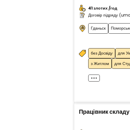
41 злотих /год
Договір підряду (um
Гданьск
Поморськ
без Досвіду
для Ук
з Житлом
для Сту
Працівник складу