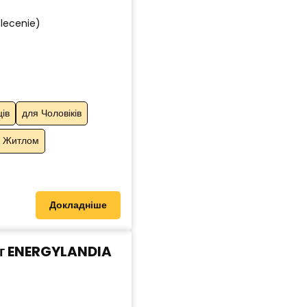
zlecenie)
ців
для Чоловіків
з Житлом
Докладніше
аг ENERGYLANDIA