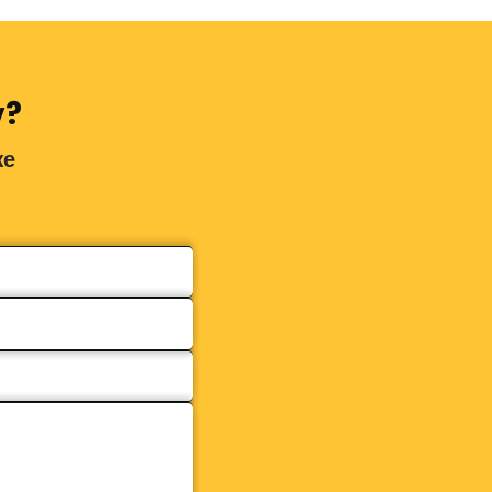
у?
же