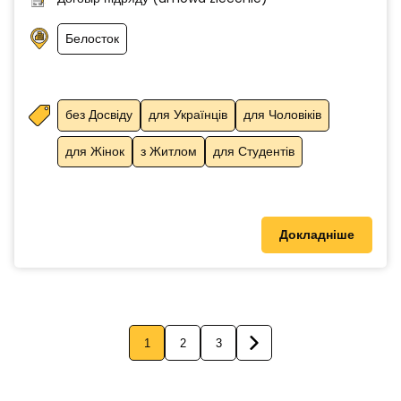
Белосток
без Досвіду
для Українців
для Чоловіків
для Жінок
з Житлом
для Студентів
Докладніше
1
2
3