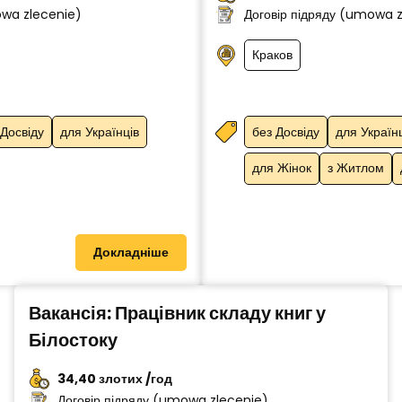
owa zlecenie)
Договір підряду (umowa 
Краков
 Досвіду
для Українців
без Досвіду
для Україн
для Жінок
з Житлом
Докладніше
Вакансія: Працівник складу книг у
Білостоку
34,40 злотих /год
Договір підряду (umowa zlecenie)