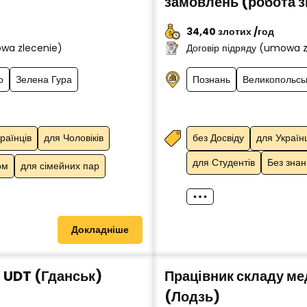
замовлень (робота з
34,40 злотих /год
owa zlecenie)
Договір підряду (umowa 
о
Зелена Гура
Познань
Великопольсь
раїнців
для Чоловіків
без Досвіду
для Україн
для Студентів
Без зна
ом
для сімейних пар
Докладніше
 UDT (Гданськ)
Працівник складу ме
(Лодзь)