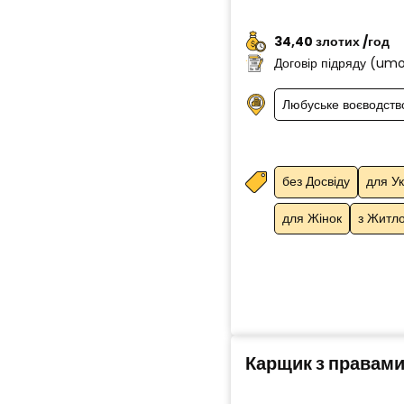
34,40 злотих /год
Договір підряду (um
Любуське воєводств
без Досвіду
для Ук
для Жінок
з Житл
Карщик з правами