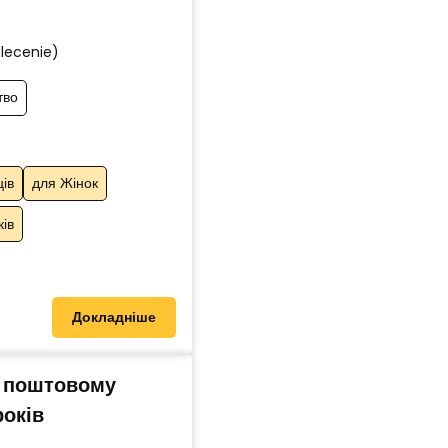
zlecenie)
тво
ців
для Жінок
ків
Докладніше
у поштовому
років