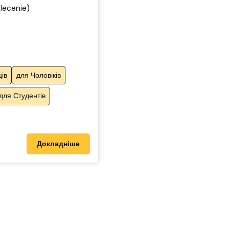
zlecenie)
ців
для Чоловіків
для Студентів
Докладніше