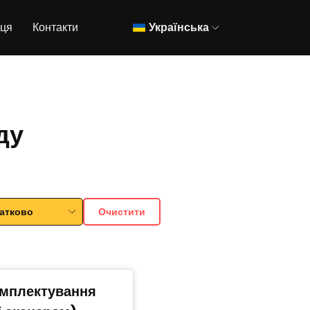
вця
Контакти
Українська
ду
атково
Очистити
омплектування