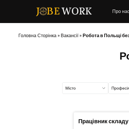
Про на
Головна Сторінка
»
Вакансії
»
Робота в Польщі бе
Р
Місто
Професі
Працівник складу