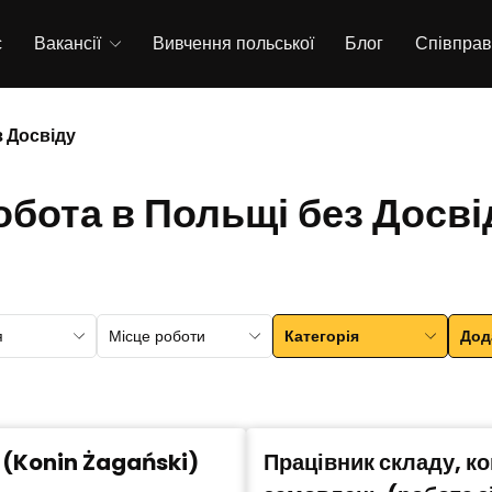
с
Вакансії
Вивчення польської
Блог
Співпра
з Досвіду
обота в Польщі без Досві
я
Місце роботи
Категорія
Дод
 (Konin Żagański)
Працівник складу, к