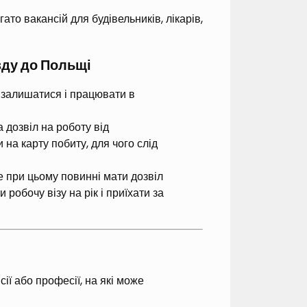
ато вакансій для будівельників, лікарів,
зду до Польщі
 залишатися і працювати в
 дозвіл на роботу від
на карту побиту, для чого слід
 при цьому повинні мати дозвіл
робочу візу на рік і приїхати за
ії або професії, на які може