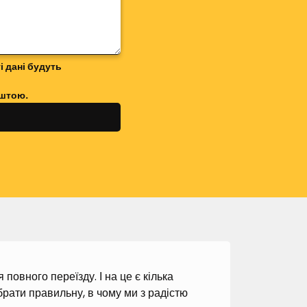
і дані будуть
оштою.
повного переїзду. І на це є кілька
рати правильну, в чому ми з радістю