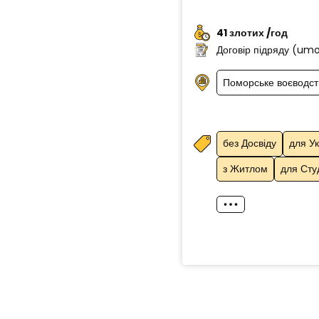
41 злотих /год
Договір підряду (um
Поморське воєводст
без Досвіду
для Ук
з Житлом
для Сту