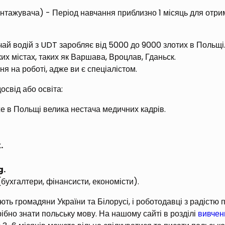
нтажувача) - Період навчання приблизно 1 місяць для отри
ай водій з UDT заробляє від 5000 до 9000 злотих в Польщі
их містах, таких як Варшава, Вроцлав, Гданьск.
я на роботі, адже ви є спеціалістом.
досвід або освіта:
же в Польщі велика нестача медичних кадрів.
.
g.
бухгалтери, фінансисти, економісти).
ть громадяни України та Білорусі, і роботодавці з радістю
рібно знати польську мову. На нашому сайті в розділі
вивчен