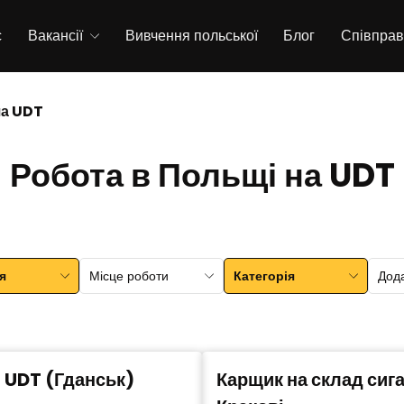
с
Вакансії
Вивчення польської
Блог
Співпра
ча UDT
Робота в Польщі на UDT
я
Місце роботи
Категорія
Дод
 UDT (Гданськ)
Карщик на склад сига