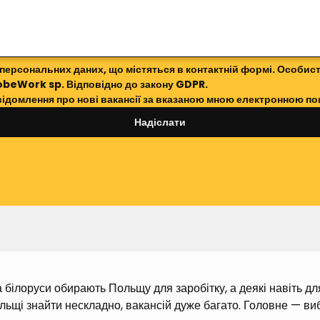
 персональних даних, що містяться в контактній формі. Особист
obeWork sp. Відповідно до закону GDPR.
відомлення про нові вакансії за вказаною мною електронною п
Надіслати
 білоруси обирають Польщу для заробітку, а деякі навіть для 
льщі знайти нескладно, вакансій дуже багато. Головне — виб