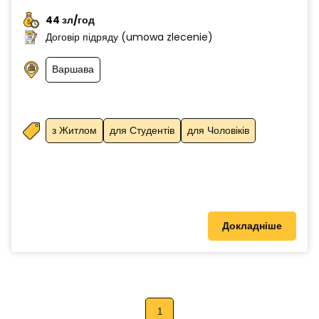
44 зл/год
Договір підряду (umowa zlecenie)
Варшава
з Житлом
для Студентів
для Чоловіків
Докладніше
1