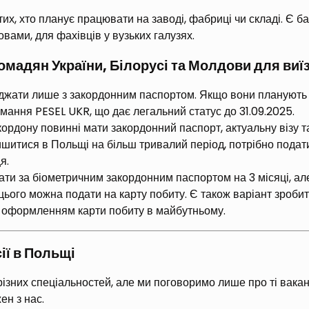
х, хто планує працювати на заводі, фабриці чи складі. Є баг
овами, для фахівців у вузьких галузях.
ромадян України, Білорусі та Молдови для виї
їжджати лише з закордонним паспортом. Якщо вони планують
имання PESEL UKR, що дає легальний статус до 31.09.2025.
ордону повинні мати закордонний паспорт, актуальну візу та
шитися в Польщі на більш тривалий період, потрібно подати 
я.
и за біометричним закордонним паспортом на 3 місяці, але
цього можна подати на карту побиту. Є також варіант зробити 
я оформленням карти побиту в майбутньому.
ії в Польщі
ізних спеціальностей, але ми поговоримо лише про ті ваканс
н з нас.