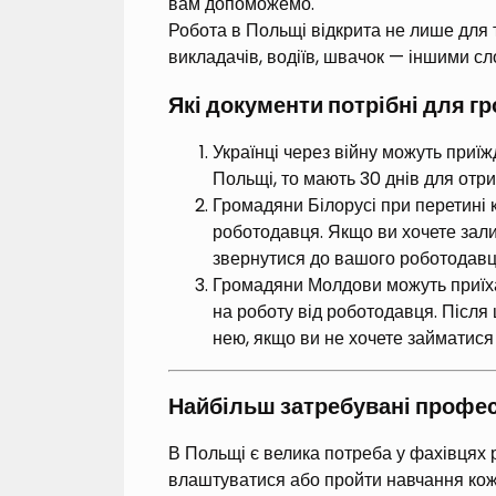
вам допоможемо.
Робота в Польщі відкрита не лише для ти
викладачів, водіїв, швачок — іншими сл
Які документи потрібні для г
Українці через війну можуть при
Польщі, то мають 30 днів для отр
Громадяни Білорусі при перетині к
роботодавця. Якщо ви хочете зали
звернутися до вашого роботодавц
Громадяни Молдови можуть приїхат
на роботу від роботодавця. Після 
нею, якщо ви не хочете займатис
Найбільш затребувані профес
В Польщі є велика потреба у фахівцях р
влаштуватися або пройти навчання коже