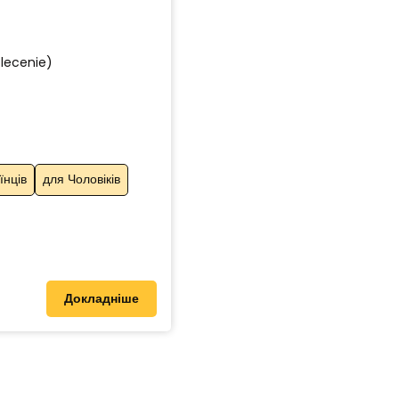
zlecenie)
їнців
для Чоловіків
Докладніше