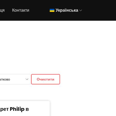
вця
Контакти
Українська
атково
Очистити
рет Philip в