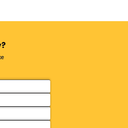
у?
же