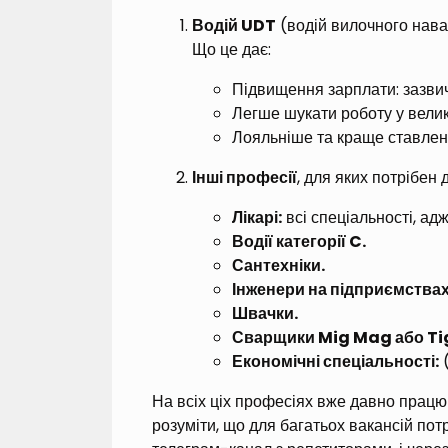
Водій UDT
(водій вилочного нава
Що це дає:
Підвищення зарплати: зазвич
Легше шукати роботу у велик
Лояльніше та краще ставленн
Інші професії
, для яких потрібен 
Лікарі:
всі спеціальності, ад
Водії категорії C.
Сантехніки.
Інженери на підприємствах
Швачки.
Сварщики Mig Mag або Ti
Економічні спеціальності:
(
На всіх ціх професіях вже давно працюю
розуміти, що для багатьох вакансій пот