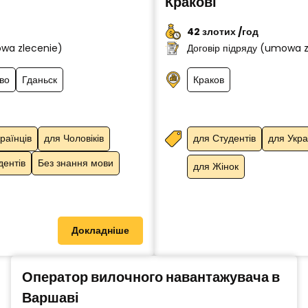
Кракові
42 злотих /год
owa zlecenie)
Договір підряду (umowa 
во
Гданьск
Краков
раїнців
для Чоловіків
для Студентів
для Укра
дентів
Без знання мови
для Жінок
Докладніше
Оператор вилочного навантажувача в
Варшаві