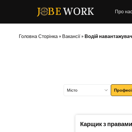
Про на
Головна Сторінка
»
Вакансії
»
Водій навантажува
Місто
Професі
Карщик з правами