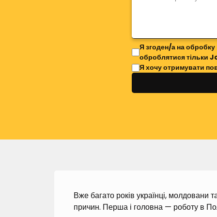
Я згоден/а на обробку
оброблятися тільки J
Я хочу отримувати по
Вже багато років українці, молдовани та
причин. Перша і головна — роботу в По