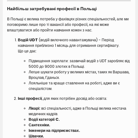
Найбільш затребувані професії в Польщі
В Польщі є велика потреба у фахівцях різних спеціальностей, але ми
поговоримо лише про ті вакансії або професії, на які може
влаштуватися або пройти навчання кожен з нас.
Водій UDT
(водій вилочного навантажувача) - Період
навчання приблизно 1 місяць для отримання сертифікату.
Що це дає:
Підвищення зарплати: зазвичай водій з UDT заробляє від
5000 до 9000 злотих в Польщі.
Легше шукати роботу у великих містах, таких як Варшава,
Вроцлав, Гданьск.
Лояльніше та краще ставлення на роботі, адже ви є
спеціалістом.
Інші професії
, для яких потрібен досвід або освіта:
Лікарі:
всі спеціальності, адже в Польщі велика нестача
медичних кадрів.
Водії категорії C.
Сантехніки.
Інженери на підприємствах.
Швачки.