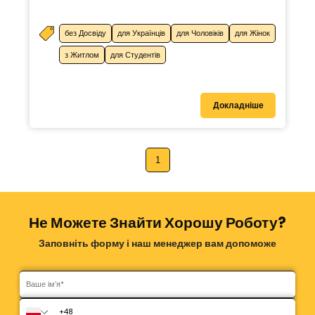
без Досвіду
для Українців
для Чоловіків
для Жінок
з Житлом
для Студентів
Докладніше
1
Не Можете Знайти Хорошу Роботу?
Заповніть форму і наш менеджер вам допоможе