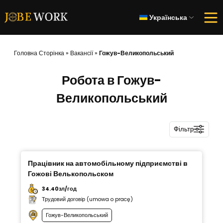
Українська
Головна Сторінка
»
Вакансії
»
Гожув-Великопольський
Робота в Гожув-
Великопольський
Фільтр
Працівник на автомобільному підприємстві в
Гожові Велькопольском
34.40зл/год
Трудовий договір (umowa o pracę)
Гожув-Великопольський