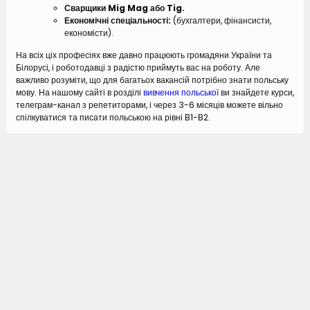
Сварщики Mig Mag або Tig.
Економічні спеціальності:
(бухгалтери, фінансисти,
економісти).
На всіх ціх професіях вже давно працюють громадяни України та
Білорусі, і роботодавці з радістю приймуть вас на роботу. Але
важливо розуміти, що для багатьох вакансій потрібно знати польську
мову. На нашому сайті в розділі
вивчення польської
ви знайдете курси,
телеграм-канал з репетиторами, і через 3-6 місяців можете вільно
спілкуватися та писати польською на рівні B1-B2.