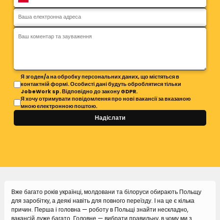
Я згоден/а на обробку персональних даних, що містяться в
контактній формі. Особисті дані будуть оброблятися тільки
JobeWork sp. Відповідно до закону GDPR.
Я хочу отримувати повідомлення про нові вакансії за вказаною
мною електронною поштою.
Надіслати
Вже багато років українці, молдовани та білоруси обирають Польщу
для заробітку, а деякі навіть для повного переїзду. І на це є кілька
причин. Перша і головна — роботу в Польщі знайти нескладно,
вакансій дуже багато. Головне — вибрати правильну, в чому ми з