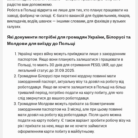
радістю вам допоможемо.
Робота в Польщі відкрита не лише для тих, хто планує працювати на
заводі, фабриці чи складі. Є багато вакансій для будівельників, лікарів,
викладачів, водіїв, швачок — іншими словами, для фахівців у вузьких
галузях.
Які документи потрібні для громадян України, Білорусі та
Молдови для виїзду до Польщі
Українці через війну можуть приїжджати лише з закордонним
паспортом. Якщо вони планують залишатися і працювати в
Польщі, то мають 30 днів для отримання PESEL UKR, що дає
легальний статус до 31.09.2025.
Громадяни Білорусі при перетині кордону повинні мати
закордонний паспорт, актуальну візу та дозвіл на роботу від
роботодавця. Якщо ви хочете залишитися в Польщі на більш
тривалий період, потрібно подати на карту побиту, для чого
слід звернутися до вашого роботодавця.
Громадяни Молдови можуть приїхати за біометричним
закордонним паспортом на 3 місяці, але при цьому повинні
мати дозвіл на роботу від роботодавця. Після цього можна
подати на карту побиту. Є також варіант зробити робочу візу на
рік і приїхати за нею, якщо ви не хочете займатися
оформленням карти побиту в майбутньому.