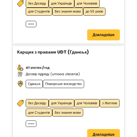
без Досвіду
для Українців
для Чоловіків
для Студентів
Без знання мови
до 55 років
Докладніше
Карщик з правами UDT (Гданськ)
41 злотих /год
Договір підряду (umowa zlecenie)
Гданьск
Поморське воєводство
без Досвіду
для Українців
для Чоловіків
з Житлом
для Студентів
Без знання мови
Докладніше