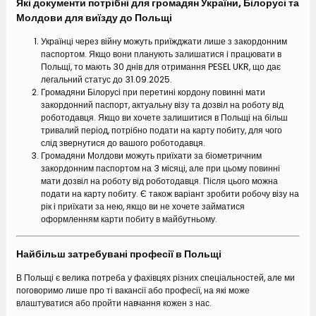
Які документи потрібні для громадян України, Білорусі та
Молдови для виїзду до Польщі
Українці через війну можуть приїжджати лише з закордонним
паспортом. Якщо вони планують залишатися і працювати в
Польщі, то мають 30 днів для отримання PESEL UKR, що дає
легальний статус до 31.09.2025.
Громадяни Білорусі при перетині кордону повинні мати
закордонний паспорт, актуальну візу та дозвіл на роботу від
роботодавця. Якщо ви хочете залишитися в Польщі на більш
тривалий період, потрібно подати на карту побиту, для чого
слід звернутися до вашого роботодавця.
Громадяни Молдови можуть приїхати за біометричним
закордонним паспортом на 3 місяці, але при цьому повинні
мати дозвіл на роботу від роботодавця. Після цього можна
подати на карту побиту. Є також варіант зробити робочу візу на
рік і приїхати за нею, якщо ви не хочете займатися
оформленням карти побиту в майбутньому.
Найбільш затребувані професії в Польщі
В Польщі є велика потреба у фахівцях різних спеціальностей, але ми
поговоримо лише про ті вакансії або професії, на які може
влаштуватися або пройти навчання кожен з нас.