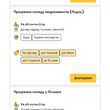
Працівник складу медикаментів (Лодзь)
34,40 злотих /год
Договір підряду (umowa zlecenie)
Лодзь
Лодзьке воєводство
без Досвіду
для Українців
для Жінок
для Студентів
до 55 років
Докладніше
Працівник складу у Познані
34,40 злотих /год
Договір підряду (umowa zlecenie)