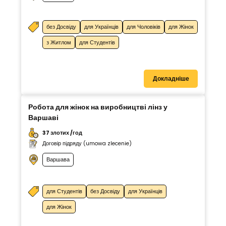
без Досвіду
для Українців
для Чоловіків
для Жінок
з Житлом
для Студентів
Докладніше
Робота для жінок на виробництві лінз у
Варшаві
37 злотих /год
Договір підряду (umowa zlecenie)
Варшава
для Студентів
без Досвіду
для Українців
для Жінок