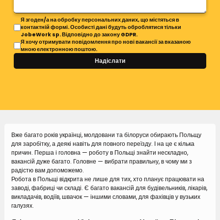
Я згоден/а на обробку персональних даних, що містяться в
контактній формі. Особисті дані будуть оброблятися тільки
JobeWork sp. Відповідно до закону GDPR.
Я хочу отримувати повідомлення про нові вакансії за вказаною
мною електронною поштою.
Надіслати
Вже багато років українці, молдовани та білоруси обирають Польщу
для заробітку, а деякі навіть для повного переїзду. І на це є кілька
причин. Перша і головна — роботу в Польщі знайти нескладно,
вакансій дуже багато. Головне — вибрати правильну, в чому ми з
радістю вам допоможемо.
Робота в Польщі відкрита не лише для тих, хто планує працювати на
заводі, фабриці чи складі. Є багато вакансій для будівельників, лікарів,
викладачів, водіїв, швачок — іншими словами, для фахівців у вузьких
галузях.