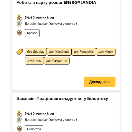
Робота в парку розваг ENERGYLANDIA
34,40 злотих /год
Договір підряду (umowa zlecenie)
Краков
без Досвіду
для Українців
для Чоловіків
для Жінок
з Житлом
для Студентів
Докладніше
Вакансія: Працівник складу книг у Білостоку
34,40 злотих /год
Договір підряду (umowa zlecenie)
Белосток