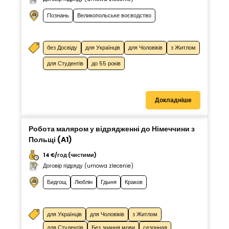
Познань
Великопольське воєводство
без Досвіду
для Українців
для Чоловіків
з Житлом
для Студентів
до 55 років
Докладніше
Робота маляром у відрядженні до Німеччини з
Польщі (A1)
14 €/год (чистими)
Договір підряду (umowa zlecenie)
Бидгощ
Люблін
Гдыня
Краков
для Українців
для Чоловіків
з Житлом
для Студентів
Без знання мови
сезонная