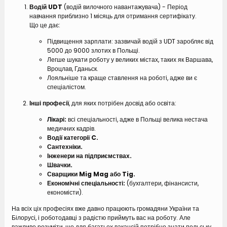
Водій UDT
(водій вилочного навантажувача) - Період
навчання приблизно 1 місяць для отримання сертифікату.
Що це дає:
Підвищення зарплати: зазвичай водій з UDT заробляє від
5000 до 9000 злотих в Польщі.
Легше шукати роботу у великих містах, таких як Варшава,
Вроцлав, Гданьск.
Лояльніше та краще ставлення на роботі, адже ви є
спеціалістом.
Інші професії
, для яких потрібен досвід або освіта:
Лікарі:
всі спеціальності, адже в Польщі велика нестача
медичних кадрів.
Водії категорії C.
Сантехніки.
Інженери на підприємствах.
Швачки.
Сварщики Mig Mag або Tig.
Економічні спеціальності:
(бухгалтери, фінансисти,
економісти).
На всіх ціх професіях вже давно працюють громадяни України та
Білорусі, і роботодавці з радістю приймуть вас на роботу. Але
важливо розуміти, що для багатьох вакансій потрібно знати польську