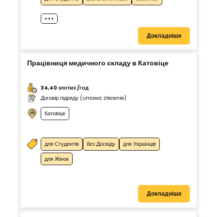
Докладніше
Працівниця медичного складу в Катовіце
34,40 злотих /год
Договір підряду (umowa zlecenie)
Катовіце
для Студентів
без Досвіду
для Українців
для Жінок
Докладніше