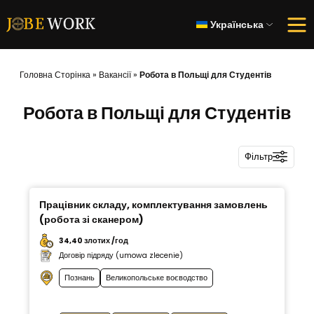
Українська
Головна Сторінка
»
Вакансії
»
Робота в Польщі для Студентів
Робота в Польщі для Студентів
Фільтр
Працівник складу, комплектування замовлень
(робота зі сканером)
34,40 злотих /год
Договір підряду (umowa zlecenie)
Познань
Великопольське воєводство