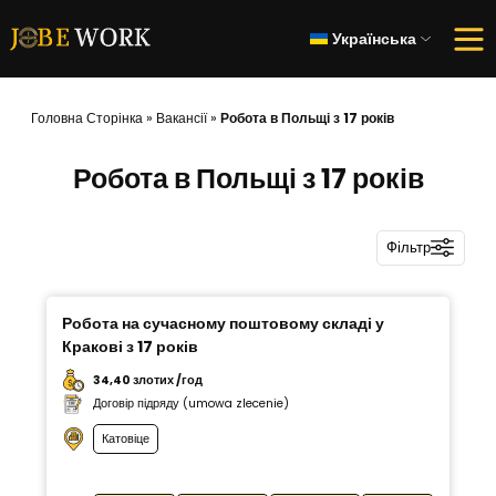
Українська
Головна Сторінка
»
Вакансії
»
Робота в Польщі з 17 років
Робота в Польщі з 17 років
Фільтр
Робота на сучасному поштовому складі у
Кракові з 17 років
34,40 злотих /год
Договір підряду (umowa zlecenie)
Катовіце