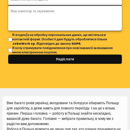
Я згоден/а на обробку персональних даних, що містяться в
контактній формі. Особисті дані будуть оброблятися тільки
JobeWork sp. Відповідно до закону GDPR.
Я хочу отримувати повідомлення про нові вакансії за вказаною
мною електронною поштою.
Надіслати
Вже багато років українці, молдовани та білоруси обирають Польщу
для заробітку, а деякі навіть для повного переїзду. І на це є кілька
причин. Перша і головна — роботу в Польщі знайти нескладно,
вакансій дуже багато. Головне — вибрати правильну, в чому ми з
радістю вам допоможемо.
Робота в Польщі відкрита не лише для тих, хто планує працювати на