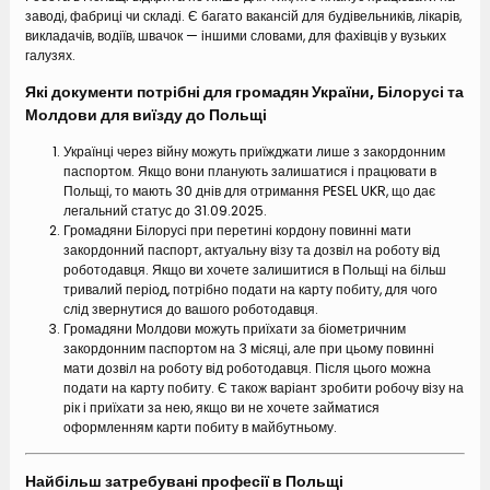
заводі, фабриці чи складі. Є багато вакансій для будівельників, лікарів,
викладачів, водіїв, швачок — іншими словами, для фахівців у вузьких
галузях.
Які документи потрібні для громадян України, Білорусі та
Молдови для виїзду до Польщі
Українці через війну можуть приїжджати лише з закордонним
паспортом. Якщо вони планують залишатися і працювати в
Польщі, то мають 30 днів для отримання PESEL UKR, що дає
легальний статус до 31.09.2025.
Громадяни Білорусі при перетині кордону повинні мати
закордонний паспорт, актуальну візу та дозвіл на роботу від
роботодавця. Якщо ви хочете залишитися в Польщі на більш
тривалий період, потрібно подати на карту побиту, для чого
слід звернутися до вашого роботодавця.
Громадяни Молдови можуть приїхати за біометричним
закордонним паспортом на 3 місяці, але при цьому повинні
мати дозвіл на роботу від роботодавця. Після цього можна
подати на карту побиту. Є також варіант зробити робочу візу на
рік і приїхати за нею, якщо ви не хочете займатися
оформленням карти побиту в майбутньому.
Найбільш затребувані професії в Польщі