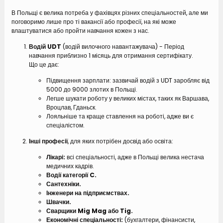
В Польщі є велика потреба у фахівцях різних спеціальностей, але ми
поговоримо лише про ті вакансії або професії, на які може
влаштуватися або пройти навчання кожен з нас.
Водій UDT
(водій вилочного навантажувача) - Період
навчання приблизно 1 місяць для отримання сертифікату.
Що це дає:
Підвищення зарплати: зазвичай водій з UDT заробляє від
5000 до 9000 злотих в Польщі.
Легше шукати роботу у великих містах, таких як Варшава,
Вроцлав, Гданьск.
Лояльніше та краще ставлення на роботі, адже ви є
спеціалістом.
Інші професії
, для яких потрібен досвід або освіта:
Лікарі:
всі спеціальності, адже в Польщі велика нестача
медичних кадрів.
Водії категорії C.
Сантехніки.
Інженери на підприємствах.
Швачки.
Сварщики Mig Mag або Tig.
Економічні спеціальності:
(бухгалтери, фінансисти,