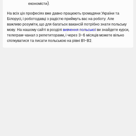
економісти).
На всіх ціх професіях вже давно працюють громадяни України та
Білорусі, і роботодавці з радістю приймуть вас на роботу. Але
важливо розуміти, що для багатьох вакансій потрібно знати польську
мову. На нашому сайті в розділі
вивчення польської
ви знайдете курси,
телеграм-канал з репетиторами, і через 3-6 місяців можете вільно
спілкуватися та писати польською на рівні B1-B2.