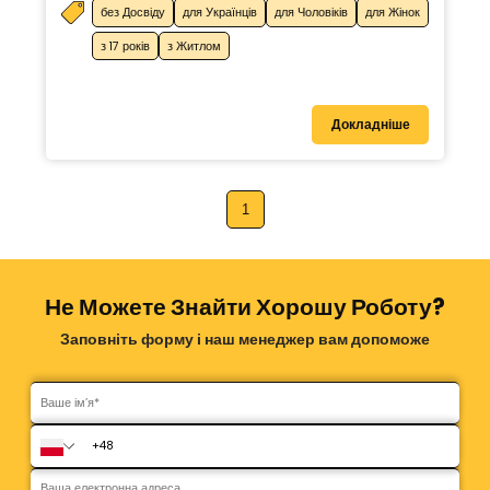
без Досвіду
для Українців
для Чоловіків
для Жінок
з 17 років
з Житлом
Докладніше
1
Не Можете Знайти Хорошу Роботу?
Заповніть форму і наш менеджер вам допоможе