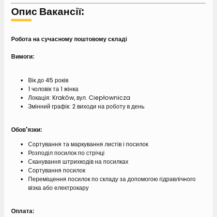
Опис Вакансії:
Робота на сучасному поштовому складі
Вимоги:
Вік до 45 років
1 чоловік та 1 жінка
Локація: Kraków, вул. Ciepłownicza
Змінний графік: 2 виходи на роботу в день
Обов'язки:
Сортування та маркування листів і посилок
Розподіл посилок по стрічці
Сканування штрихкодів на посилках
Сортування посилок
Переміщення посилок по складу за допомогою гідравлічного
візка або електрокару
Оплата: