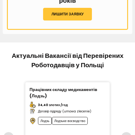
років
ЛИШИТИ ЗАЯВКУ
Актуальні Вакансії від Перевірених
Роботодавців у Польщі
Працівник складу медикаментів
Праці
(Лодзь)
34,40 злотих /год
34
Договір підряду (umowa zlecenie)
До
Лодзь
Лодзьке воєводство