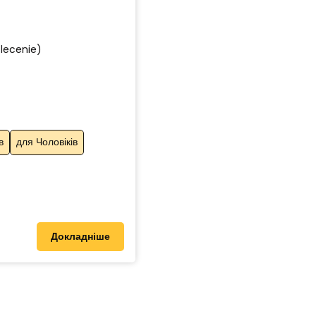
zlecenie)
в
для Чоловіків
Докладніше