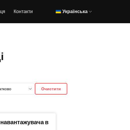
вця
Контакти
Українська
і
атково
Очистити
 навантажувача в