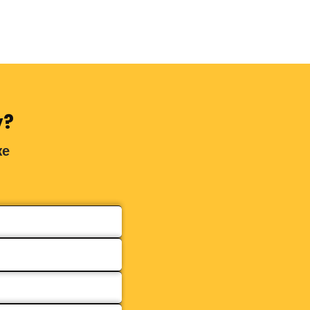
у?
же