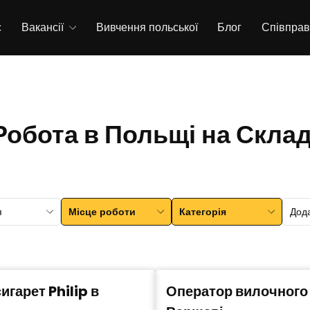
с
Вакансії
Вивчення польської
Блог
Співпра
Робота в Польщі на Склад
я
Місце роботи
Категорія
Дод
игарет Philip в
Оператор вилочного