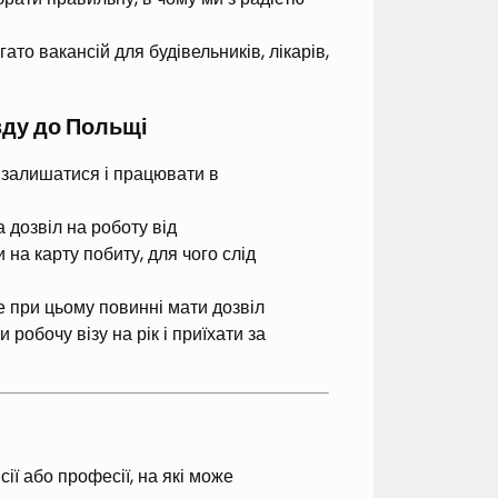
ато вакансій для будівельників, лікарів,
зду до Польщі
 залишатися і працювати в
 дозвіл на роботу від
на карту побиту, для чого слід
 при цьому повинні мати дозвіл
робочу візу на рік і приїхати за
ії або професії, на які може