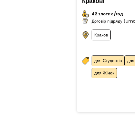
Кракові
42 злотих /год
Договір підряду (um
Краков
для Студентів
для
для Жінок