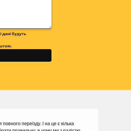
і дані будуть
оштою.
повного переїзду. І на це є кілька
рати правильну, в чому ми з радістю