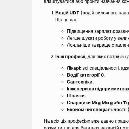
влаштуватися або пройти навчання коже
Водій UDT
(водій вилочного нава
Що це дає:
Підвищення зарплати: зазвич
Легше шукати роботу у велик
Лояльніше та краще ставленн
Інші професії
, для яких потрібен 
Лікарі:
всі спеціальності, ад
Водії категорії C.
Сантехніки.
Інженери на підприємствах
Швачки.
Сварщики Mig Mag або Ti
Економічні спеціальності:
(
На всіх ціх професіях вже давно працюю
розуміти, що для багатьох вакансій пот