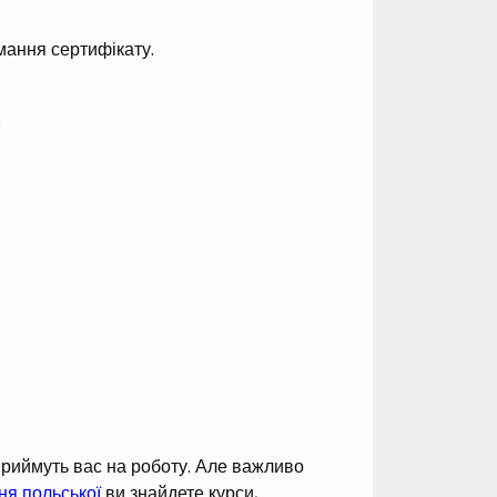
мання сертифікату.
.
 приймуть вас на роботу. Але важливо
ня польської
ви знайдете курси,