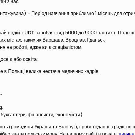
н з нас.
нтажувача) - Період навчання приблизно 1 місяць для отри
ай водій з UDT заробляє від 5000 до 9000 злотих в Польщі
их містах, таких як Варшава, Вроцлав, Гданьск.
я на роботі, адже ви є спеціалістом.
досвід або освіта:
же в Польщі велика нестача медичних кадрів.
.
g.
бухгалтери, фінансисти, економісти).
ть громадяни України та Білорусі, і роботодавці з радістю
рібно знати польську мову. На нашому сайті в розділі
вивчен