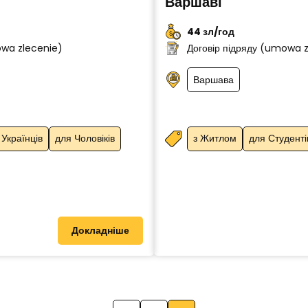
Варшаві
44 зл/год
owa zlecenie)
Договір підряду (umowa 
Варшава
 Українців
для Чоловіків
з Житлом
для Студенті
Докладніше