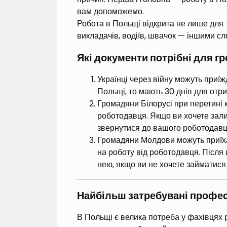
вам допоможемо.
Робота в Польщі відкрита не лише для ти
викладачів, водіїв, швачок — іншими сл
Які документи потрібні для г
Українці через війну можуть при
Польщі, то мають 30 днів для отр
Громадяни Білорусі при перетині к
роботодавця. Якщо ви хочете зали
звернутися до вашого роботодавц
Громадяни Молдови можуть приїхат
на роботу від роботодавця. Після 
нею, якщо ви не хочете займатис
Найбільш затребувані профес
В Польщі є велика потреба у фахівцях р