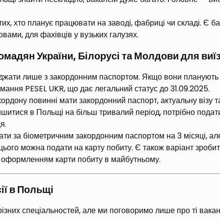
х, хто планує працювати на заводі, фабриці чи складі. Є баг
овами, для фахівців у вузьких галузях.
ромадян України, Білорусі та Молдови для виї
їжджати лише з закордонним паспортом. Якщо вони планують
имання PESEL UKR, що дає легальний статус до 31.09.2025.
ордону повинні мати закордонний паспорт, актуальну візу та
шитися в Польщі на більш тривалий період, потрібно подати 
я.
и за біометричним закордонним паспортом на 3 місяці, але
цього можна подати на карту побиту. Є також варіант зробити 
я оформленням карти побиту в майбутньому.
ії в Польщі
ізних спеціальностей, але ми поговоримо лише про ті ваканс