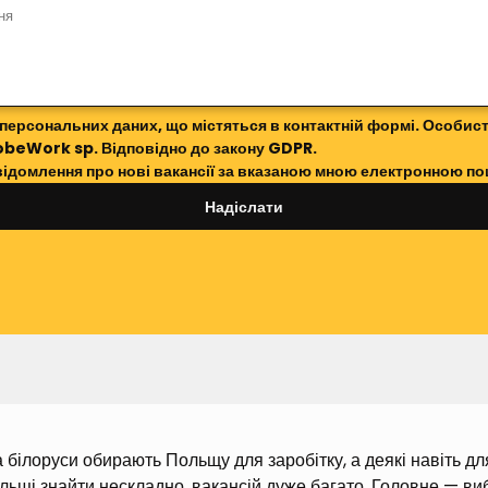
 персональних даних, що містяться в контактній формі. Особист
obeWork sp. Відповідно до закону GDPR.
відомлення про нові вакансії за вказаною мною електронною п
Надіслати
 білоруси обирають Польщу для заробітку, а деякі навіть для 
льщі знайти нескладно, вакансій дуже багато. Головне — виб