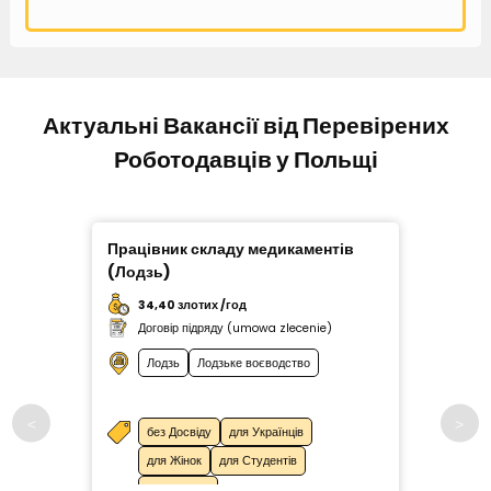
Актуальні Вакансії від Перевірених
Роботодавців у Польщі
Працівник складу медикаментів
Праці
(Лодзь)
34,40 злотих /год
34
Договір підряду (umowa zlecenie)
До
Лодзь
Лодзьке воєводство
без Досвіду
для Українців
б
для Жінок
для Студентів
д
до 55 років
д