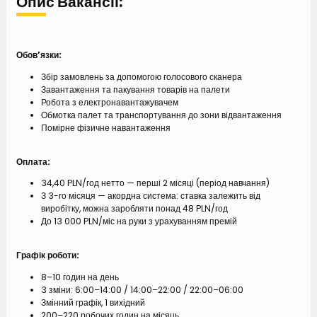
Опис Вакансії:
Обов’язки:
Збір замовлень за допомогою голосового сканера
Завантаження та пакування товарів на палети
Робота з електронавантажувачем
Обмотка палет та транспортування до зони відвантаження
Помірне фізичне навантаження
Оплата:
34,40 PLN/год нетто — перші 2 місяці (період навчання)
З 3-го місяця — акордна система: ставка залежить від
виробітку, можна заробляти понад 48 PLN/год
До 13 000 PLN/міс на руки з урахуванням премій
Графік роботи:
8–10 годин на день
3 зміни: 6:00–14:00 / 14:00–22:00 / 22:00–06:00
Змінний графік, 1 вихідний
200–220 робочих годин на місяць