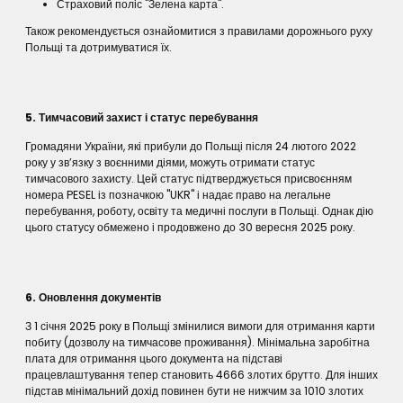
Страховий поліс "Зелена карта".
Також рекомендується ознайомитися з правилами дорожнього руху
Польщі та дотримуватися їх.
5. Тимчасовий захист і статус перебування
Громадяни України, які прибули до Польщі після 24 лютого 2022
року у зв’язку з воєнними діями, можуть отримати статус
тимчасового захисту. Цей статус підтверджується присвоєнням
номера PESEL із позначкою "UKR" і надає право на легальне
перебування, роботу, освіту та медичні послуги в Польщі. Однак дію
цього статусу обмежено і продовжено до 30 вересня 2025 року.
6. Оновлення документів
З 1 січня 2025 року в Польщі змінилися вимоги для отримання карти
побиту (дозволу на тимчасове проживання). Мінімальна заробітна
плата для отримання цього документа на підставі
працевлаштування тепер становить 4666 злотих брутто. Для інших
підстав мінімальний дохід повинен бути не нижчим за 1010 злотих