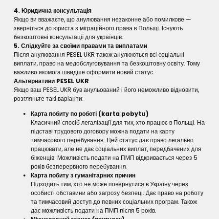
4. Юридична консультація
Якщо ви вважаєте, що анулювання незаконне або помилкове —
зверніться до юриста з міграційного права в Польщі. Існують
безкоштовні консультації для українців.
5. Слідкуйте за своїми правами та виплатами
Після анулювання PESEL UKR також анулюються всі соціальні
виплати, право на медобслуговування та безкоштовну освіту. Тому
важливо якомога швидше оформити новий статус.
Альтернативи PESEL UKR
Якщо ваш PESEL UKR був анульований і його неможливо відновити,
розгляньте такі варіанти:
Карта побиту по роботі (karta pobytu)
Класичний спосіб легалізації для тих, хто працює в Польщі. На
підставі трудового договору можна подати на карту
тимчасового перебування. Цей статус дає право легально
працювати, але не дає соціальних виплат, передбачених для
біженців. Можливість подати на ПМП відкривається через 5
років безперервного перебування.
Карта побиту з гуманітарних причин
Підходить тим, хто не може повернутися в Україну через
особисті обставини або загрозу безпеці. Дає право на роботу
та тимчасовий доступ до певних соціальних програм. Також
дає можливість подати на ПМП після 5 років.