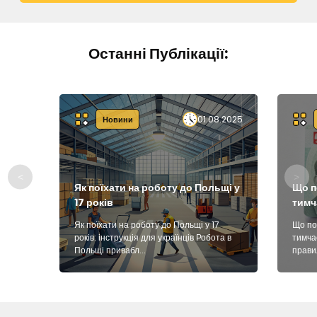
Останні Публікації:
01.08.2025
Новини
Як поїхати на роботу до Польщі у
Що п
17 років
тимч
Як поїхати на роботу до Польщі у 17
Що по
років: інструкція для українців Робота в
тимча
Польщі привабл...
прави