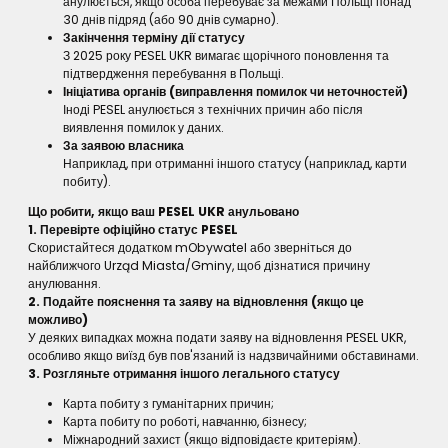
анулюється, якщо особа перебуває за межами Польщі понад
30 днів підряд (або 90 днів сумарно).
Закінчення терміну дії статусу
З 2025 року PESEL UKR вимагає щорічного поновлення та
підтвердження перебування в Польщі.
Ініціатива органів (виправлення помилок чи неточностей)
Іноді PESEL анулюється з технічних причин або після
виявлення помилок у даних.
За заявою власника
Наприклад, при отриманні іншого статусу (наприклад, карти
побиту).
Що робити, якщо ваш PESEL UKR анульовано
1. Перевірте офіційно статус PESEL
Скористайтеся додатком mObywatel або зверніться до
найближчого Urząd Miasta/Gminy, щоб дізнатися причину
анулювання.
2. Подайте пояснення та заяву на відновлення (якщо це
можливо)
У деяких випадках можна подати заяву на відновлення PESEL UKR,
особливо якщо виїзд був пов'язаний із надзвичайними обставинами.
3. Розгляньте отримання іншого легального статусу
Карта побиту з гуманітарних причин;
Карта побиту по роботі, навчанню, бізнесу;
Міжнародний захист (якщо відповідаєте критеріям).