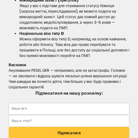
Міжнародний захист (притулок)
Якщо у вас є підстави для отримання статусу біженця
(загроза життю, переслідування), ви можете подати на
міжнародний захист. Цей статус дає повний доступ до
соцдопомоги, медобслуговування, а через 3-5 років —
можливість подати на ПМП.
Національна віза типу D
Можна оформити візу типу D, наприклад, на основі навчання,
роботи або бізнесу. Така віза дає право перебувати та
працювати в Польщі, але без доступу до соціальної допомоги і
без прямої можливості перейти на ПМП.
Висновок
Анулювання PESEL UKR — неприємно, але не катастрофа. Головне
— не зволікати і відразу шукати легальні шляхи вирішення ситуації.
Чим швидше ви почнете діяти, тим більше у вас буде правових і
соціальних гарантій.
Підписатися на нашу розсилку:
Підписатися