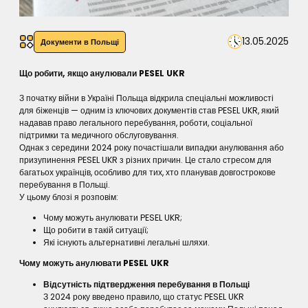
13.05.2025
Документи в Польщі
Що робити, якщо анулювали PESEL UKR
З початку війни в Україні Польща відкрила спеціальні можливості
для біженців — одним із ключових документів став PESEL UKR, який
надавав право легального перебування, роботи, соціальної
підтримки та медичного обслуговування.
Однак з середини 2024 року почастішали випадки анулювання або
призупинення PESEL UKR з різних причин. Це стало стресом для
багатьох українців, особливо для тих, хто планував довгострокове
перебування в Польщі.
У цьому блозі я розповім:
Чому можуть анулювати PESEL UKR;
Що робити в такій ситуації;
Які існують альтернативні легальні шляхи.
Чому можуть анулювати PESEL UKR
Відсутність підтвердження перебування в Польщі
З 2024 року введено правило, що статус PESEL UKR