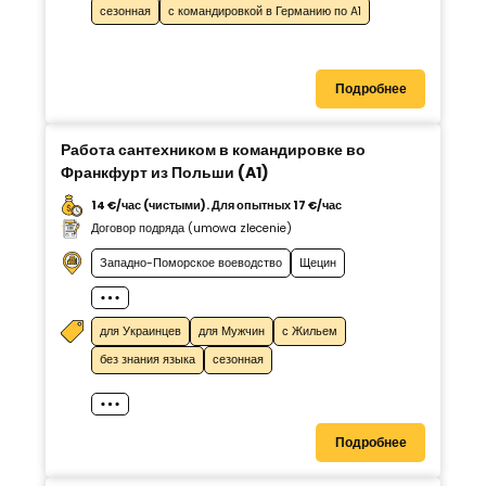
сезонная
с командировкой в Германию по A1
Подробнее
Работа сантехником в командировке во
Франкфурт из Польши (A1)
14 €/час (чистыми). Для опытных 17 €/час
Договор подряда (umowa zlecenie)
Западно-Поморское воеводство
Щецин
для Украинцев
для Мужчин
с Жильем
без знания языка
сезонная
Подробнее