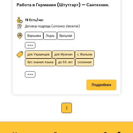
Работа в Германии (Штутгарт) — Сантехник.
15 Есть/час
Договор подряда (umowa zlecenie)
Варшава
Лодзь
Вроцлав
для Украинцев
для Мужчин
с Жильем
без знания языка
до 55 лет
сезонная
Подробнее
1