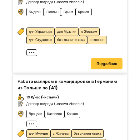
Договор подряда (umowa zlecenie)
Быдгощ
Люблин
Гдыня
Краков
для Украинцев
для Мужчин
с Жильем
для Студентов
без знания языка
сезонная
Подробнее
Работа маляром в командировке в Германию
из Польши по (A1)
13 €/час (чистыми)
Договор подряда (umowa zlecenie)
Вроцлав
Катовице
Краков
для Мужчин
с Жильем
без знания языка