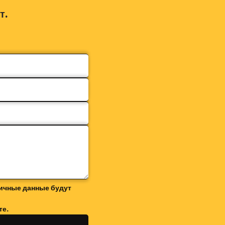
т.
ичные данные будут
те.