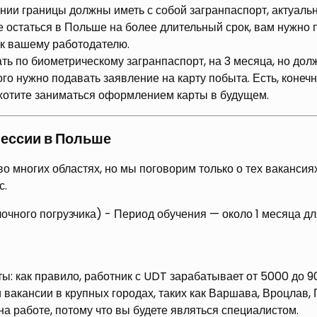
ии границы должны иметь с собой загранпаспорт, актуальн
е остаться в Польше на более длительный срок, вам нужно 
 к вашему работодателю.
ь по биометрическому загранпаспорт, на 3 месяца, но дол
ого нужно подавать заявление на карту побыта. Есть, конеч
е хотите заниматься оформлением карты в будущем.
ессии в Польше
о многих областях, но мы поговорим только о тех вакансия
с.
очного погрузчика) - Период обучения — около 1 месяца д
: как правило, работник с UDT зарабатывает от 5000 до 9
акансии в крупных городах, таких как Варшава, Вроцлав, Г
а работе, потому что вы будете являться специалистом.