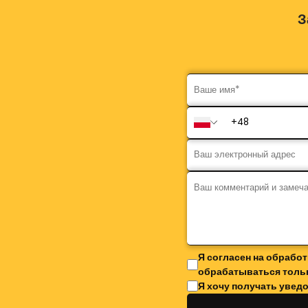
З
Я согласен на обрабо
обрабатываться толь
Я хочу получать уведо