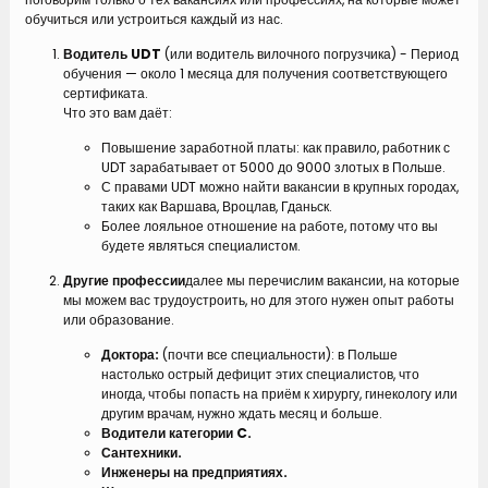
обучиться или устроиться каждый из нас.
Водитель UDT
(или водитель вилочного погрузчика) - Период
обучения — около 1 месяца для получения соответствующего
сертификата.
Что это вам даёт:
Повышение заработной платы: как правило, работник с
UDT зарабатывает от 5000 до 9000 злотых в Польше.
С правами UDT можно найти вакансии в крупных городах,
таких как Варшава, Вроцлав, Гданьск.
Более лояльное отношение на работе, потому что вы
будете являться специалистом.
Другие профессии
далее мы перечислим вакансии, на которые
мы можем вас трудоустроить, но для этого нужен опыт работы
или образование.
Доктора:
(почти все специальности): в Польше
настолько острый дефицит этих специалистов, что
иногда, чтобы попасть на приём к хирургу, гинекологу или
другим врачам, нужно ждать месяц и больше.
Водители категории C.
Сантехники.
Инженеры на предприятиях.