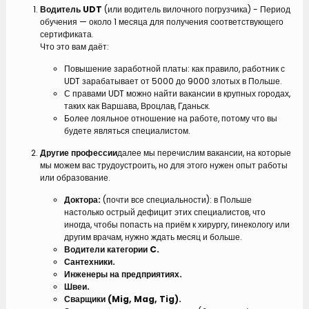
Водитель UDT
(или водитель вилочного погрузчика) - Период
обучения — около 1 месяца для получения соответствующего
сертификата.
Что это вам даёт:
Повышение заработной платы: как правило, работник с
UDT зарабатывает от 5000 до 9000 злотых в Польше.
С правами UDT можно найти вакансии в крупных городах,
таких как Варшава, Вроцлав, Гданьск.
Более лояльное отношение на работе, потому что вы
будете являться специалистом.
Другие профессии
далее мы перечислим вакансии, на которые
мы можем вас трудоустроить, но для этого нужен опыт работы
или образование.
Доктора:
(почти все специальности): в Польше
настолько острый дефицит этих специалистов, что
иногда, чтобы попасть на приём к хирургу, гинекологу или
другим врачам, нужно ждать месяц и больше.
Водители категории C.
Сантехники.
Инженеры на предприятиях.
Швеи.
Сварщики (Mig, Mag, Tig).