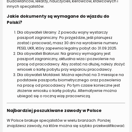
budowlańców, lekarzy, nauczycieli, kierowców, krawcowych i
innych specjalistów.
Jakie dokumenty są wymagane do wjazdu do
Polski?
Dla obywateli Ukrainy: Z powodu wojny wystarczy
paszport zagraniczny. Po przyjeździe, jeśli planujesz
zostać i pracować, masz 30 dni na wyrobienie numeru
PESEL UKR, który zapewnia legalny pobyt do 31.09.2025.
Dla obywateli Białorusi: Na granicy wymagany jest
paszport zagraniczny, aktualna wiza i pozwolenie na
pracę od pracodawcy. Aby zostać na dłużej, należy złożyć
wniosek o kartę pobytu przy wsparciu pracodawcy.
Dla obywateli Mołdawii: Można wjechać na 3 miesiące na
podstawie paszportu biometrycznego oraz pozwolenia
na pracę od pracodawcy. Po tym czasie konieczne jest
złożenie wniosku o kartę pobytu. Alternatywnie można
ubiegać się o roczną wizę pracowniczą.
Najbardziej poszukiwane zawody w Polsce
W Polsce brakuje specjalistów w wielu branżach. Poniżej
znajdziesz zawody, na które można się szybko przekwalifikować: