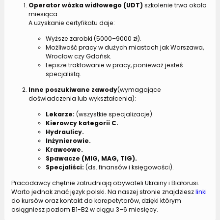
Operator wózka widłowego (UDT)
szkolenie trwa około
miesiąca.
A uzyskanie certyfikatu daje:
Wyższe zarobki (5000–9000 zł).
Możliwość pracy w dużych miastach jak Warszawa,
Wrocław czy Gdańsk.
Lepsze traktowanie w pracy, ponieważ jesteś
specjalistą.
Inne poszukiwane zawody
(wymagające
doświadczenia lub wykształcenia):
Lekarze:
(wszystkie specjalizacje).
Kierowcy kategorii C.
Hydraulicy.
Inżynierowie.
Krawcowe.
Spawacze (MIG, MAG, TIG).
Specjaliści:
(ds. finansów i księgowości).
Pracodawcy chętnie zatrudniają obywateli Ukrainy i Białorusi.
Warto jednak znać język polski. Na naszej stronie znajdziesz
linki
do kursów oraz kontakt do korepetytorów, dzięki którym
osiągniesz poziom B1-B2 w ciągu 3–6 miesięcy.