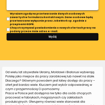
Wyrażam zgodę na przetwarzanie danych osobowych
zawartych w formularzu kontaktowym. Dane osobowe będą
przetwarzane wyłącznie przez JobeWork sp. zgodnie z
przepisami GDPR.
Chcę otrzymywać powiadomienia o nowych ofertach pracy na
podany przeze mnie adres e-mail.
Wyślij
Od wielu lat obywatele Ukrainy, Mołdawii i Białorusi wybierają
Polskę jako miejsce do pracy zarobkowej lub nawet na stałe.
Dlaczego? Głównym powodem jest łatwy dostęp do pracy –
ofert jest bardzo wiele. Kluczem jest wybór odpowiedniej, w
czym z przyjemnością Ci pomożemy.
Praca w Polsce jest dostępna nie tylko dla osób chcących
pracować w fabrykach, magazynach czy zakładach
produkcyjnych. Oferujemy również wiele stanowisk dla