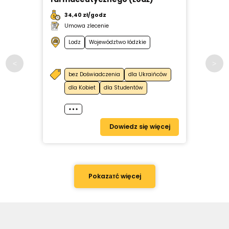
34,40 zł/godz
34
Umowa zlecenie
Um
Lodz
Województwo łódzkie
bez Doświadczenia
dla Ukraińców
b
dla Kobiet
dla Studentów
d
Dowiedz się więcej
Pokazатć więcej