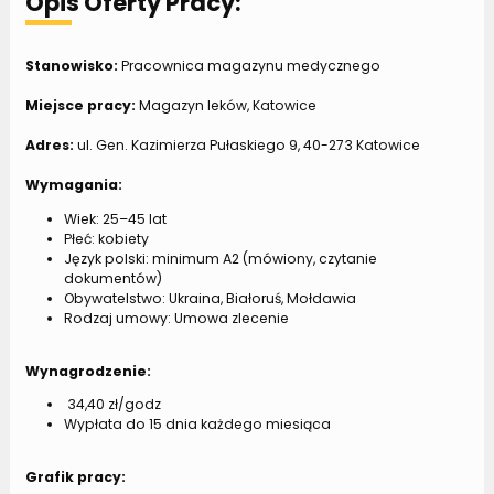
Opis Oferty Pracy:
Stanowisko:
Pracownica magazynu medycznego
Miejsce pracy:
Magazyn leków, Katowice
Adres:
ul. Gen. Kazimierza Pułaskiego 9, 40-273 Katowice
Wymagania:
Wiek: 25–45 lat
Płeć: kobiety
Język polski: minimum A2 (mówiony, czytanie
dokumentów)
Obywatelstwo: Ukraina, Białoruś, Mołdawia
Rodzaj umowy: Umowa zlecenie
Wynagrodzenie:
34,40 zł/godz
Wypłata do 15 dnia każdego miesiąca
Grafik pracy: