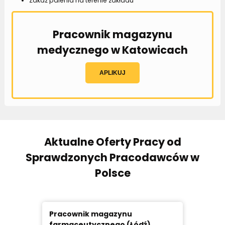
Zakaz palenia na terenie zakładu
Pracownik magazynu
medycznego w Katowicach
APLIKUJ
Aktualne Oferty Pracy od
Sprawdzonych Pracodawców w
Polsce
Pracownik magazynu
Prac
farmaceutycznego (Łódź)
Pozn