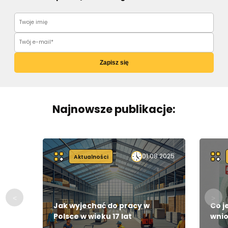
Zapisz się
Najnowsze publikacje:
01.08.2025
Aktualności
Jak wyjechać do pracy w
Co j
Polsce w wieku 17 lat
wnio
czas