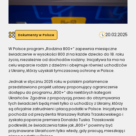
20.02.2025
Dokumenty w Polsce
W Polsce program „Rodzina 800+” zapewnia miesięczne
świadczenie w wysokości 800 zł na każde dziecko do 18. roku
życia, niezależnie od dochodów rodziny. Inicjatywa ta ma na
celu wsparcie rodzin z dziećmi i obejmuje również uchodźców
z Ukrainy, którzy uzyskali tymczasową ochronę w Polsce.
Jednak w styczniu 2025 roku w polskim parlamencie
przedstawiono projekt ustawy proponujący ograniczenie
dostępu do programu „800+” dla niektórych kategorii
Ukraińców. Zgodnie z propozycją, prawo do otrzymywania
tych świadczeń będą mieli tylko ci uchodźcy z Ukrainy, którzy
są oficjalnie zatrudnieni i płacą podatki w Polsce. Inicjatywa ta
pochodzi od prezydenta Warszawy Rafała Trzaskowskiego i
zyskała poparcie premiera Donalda Tuska. Trzaskowski
podkreślił, że świadczenia takie jak „800+” powinny być
przyznawane Ukraińcom tylko wtedy, gdy pracują, mieszkają i