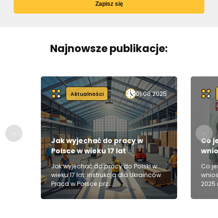
Zapisz się
Najnowsze publikacje:
01.08.2025
Aktualności
Jak wyjechać do pracy w
Co j
Polsce w wieku 17 lat
wnio
czas
Jak wyjechać do pracy do Polski w
Co je
wieku 17 lat: instrukcja dla Ukraińców
wnios
Praca w Polsce prz...
2025 